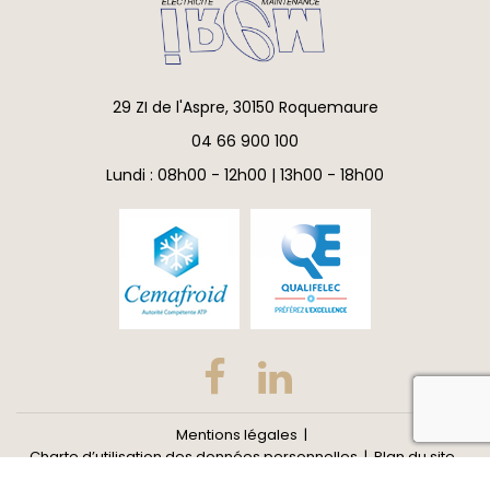
29 ZI de l'Aspre, 30150 Roquemaure
04 66 900 100
Lundi : 08h00 - 12h00 | 13h00 - 18h00
reca
Mentions légales
Charte d’utilisation des données personnelles
Plan du site
Gestion des cookies