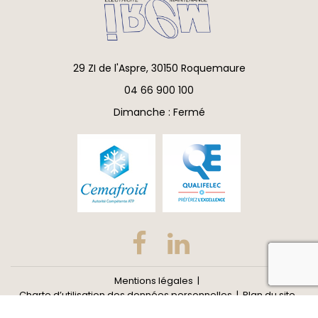
29 ZI de l'Aspre, 30150 Roquemaure
04 66 900 100
Dimanche : Fermé
reca
Mentions légales
Charte d’utilisation des données personnelles
Plan du site
Gestion des cookies