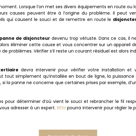
oment. Lorsque l’on met ses divers équipements en route ou lors
eurs causes peuvent être à l’origine du problème. Il peut v
areils qui causent le souci et de remettre en route le
disjoncte
panne de disjoncteur
devenu trop vétuste. Dans ce cas, il n
ors éliminer cette cause et vous concentrer sur un appareil d
e problèmes. Vérifier s’il reste un courant résiduel est alors ind
tertiaire
devra intervenir pour vérifier votre installation et
tout simplement qu’installée en bout de ligne, la puissance qu
ir , si la panne ne concerne que certaines prises par exemple, 
mes pour déterminer d’où vient le souci et rebrancher le fil res
vous adresser à un expert.
IREM
pourra intervenir pour régler le