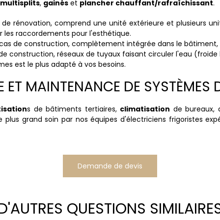
multisplits
,
gainés
et
plancher chauffant/rafraîchissant
.
 de rénovation, comprend une unité extérieure et plusieurs unité
r les raccordements pour l'esthétique.
 cas de construction, complètement intégrée dans le bâtiment,
de construction, réseaux de tuyaux faisant circuler l'eau (froide l'é
mes est le plus adapté à vos besoins.
SE ET MAINTENANCE DE SYSTÈMES 
isation
s de bâtiments tertiaires,
climatisation
de bureaux, 
e plus grand soin par nos équipes d'électriciens frigoristes e
Demande de devis
D'AUTRES QUESTIONS SIMILAIRE