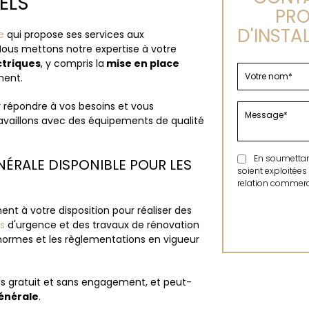
NELS
PRO
D'INSTA
e
qui propose ses services aux
 Nous mettons notre expertise à votre
ctriques
, y compris la
mise en place
ment.
r répondre à vos besoins et vous
availlons avec des équipements de qualité
En soumettant 
NÉRALE DISPONIBLE POUR LES
soient exploitées
relation commerci
nt à votre disposition pour réaliser des
s
d'urgence et des travaux de rénovation
normes et les règlementations en vigueur
is gratuit et sans engagement, et peut-
générale
.