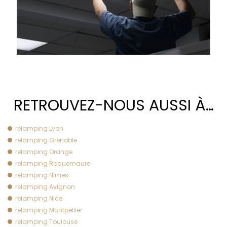
RETROUVEZ-NOUS AUSSI À…
relamping Lyon
relamping Grenoble
relamping Orange
relamping Roquemaure
relamping Nîmes
relamping Avignon
relamping Nice
relamping Montpellier
relamping Toulouse